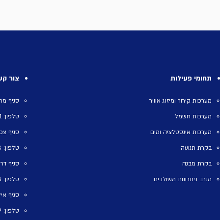
תחומי פעילות
צור קש
מערכות קירור ומיזוג אוויר
סניף מרכז וה
מערכות חשמל
טלפון: 09-8931111
מערכות אינסטלציה ומים
סניף צפון
בקרת תנועה
טלפון: 04-8216688
בקרת מבנה
סניף דרום
מנרב פתרונות משולבים
טלפון: 08-6482428
סניף אילת, כתוב
טלפון: 08-6316229