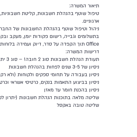
בְּתוֹכְנַת
תיאור המשרה:
קוֹרֵא־מָסָךְ;
טיפול שוטף בהנהלת חשבונות, קליטת חשבוניות, ה
לְחַץ
ארגוניים.
Control-
ניהול וטיפול שוטף בהנהלת החשבונות של החברה,
F10
בתשלומים וגבייה, רישום פקודות יומן, מעקב ובק
לִפְתִיחַת
Office תוך הקפדה על סדר, דיוק ועמידה בלוחות זמנים.
תַּפְרִיט
דרישות המשרה:
נְגִישׁוּת.
תעודת הנהלת חשבונות סוג 2 חובה! – סוג 3 יתרון
ניסיון של 3-5 שנים לפחות בהנהלת חשבונות
ניסיון בעבודה על תחומי ספקים ולקוחות (ולא רק
ניסיון בביצוע התאמות בנקים, כרטיסי אשראי וכרט
ניסיון בהכנת חומר עד מאזן
שליטה מלאה בתוכנות הנהלת חשבונות (יתרון לניסיון ב- y
שליטה טובה באקסל