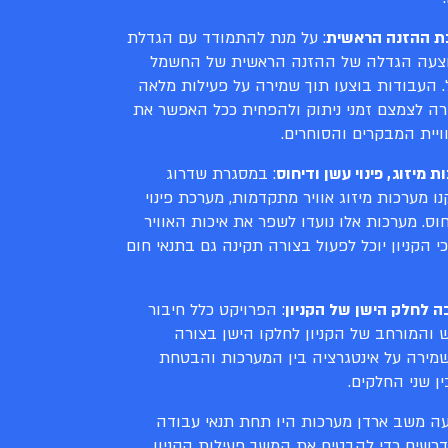
ת ההזנה הראשית
: על מנת להתמודד עם הגדלת
בוצעה הגדלה של ההזנה הראשית של החשמל
העבודות בוצעו תוך שמירה על פעילות מלאה
רה לצמצם זמני ניתוק ולהפחית ככל האפשר את
יית המבקרים והסוחרים.
 מיזוג, פינוי עשן ודיחוס
: במסגרת שדרוג
ו מערכות מיזוג אוויר מתקדמות, מערכת פינוי
וס. מערכות אלו נועדו לשפר את איכות האוויר
י הקניון יוכל לפעול בצורה תקינה גם בתנאי חום
ה לחלק הישן של הקניון
: הפרויקט כלל חיבור
והמורחב של הקניון לחלקו הישן בצורה
שמירה על אינטגרציה בין המערכות והבטחת
ן שני החלקים.
ה משב ארדן מערכות היו תחת תנאי עבודה
נדרשים כדי להבטיח את המשך פעילות הקניון