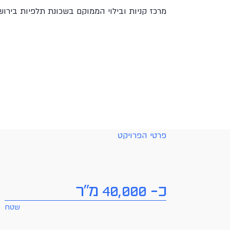
בְּתוֹכְנַת
מרכז קניות ובילוי הממוקם בשכונת תלפיות בירוש
קוֹרֵא־מָסָךְ;
לְחַץ
Control-
F10
לִפְתִיחַת
תַּפְרִיט
נְגִישׁוּת.
פרטי הפרויקט
כ- 40,000 מ"ר
שטח