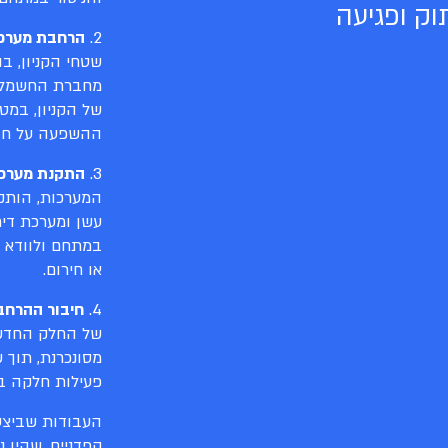
וק ופגיעה
2.
הרחבת מערכ
שטחי הקניון, 
מחברת החשמל. 
של הקניון, במט
ההשפעה על חוו
3.
התקנת מערכות
המערכות, הותקנ
עשן ומערכת דיח
במתחם ולוודא כ
או חירום.
4.
חיבור ההרחב
של החלק החדש 
מסונכרנת, תוך 
פעילות חלקה בי
העבודות שביצע
קפדניים, שהיו 