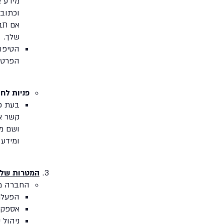
מידע א
וכתובת
אם תב
שלך.
הטיפו
הפרטיו
פניות לח
בעת פ
קשר א
ושם מש
ומידע
המטרות שלש
החברה מע
הפעלת
אספקת 
ניהול 