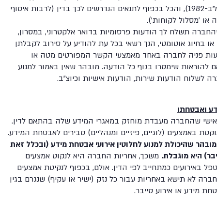
התשמ"ב-1982), והכל בכפוף לתנאים הנדרשים לכך בדין (לרבות איסוף
או 'מסלול לקוחות').
חברה תשלח לך הודעות פרסומיות בדואר אלקטרוני, במסרון,
ו בחיוג אוטומטי, הנך רשאי בכל עת להודיע על סירוב לקבלתן
ות פניה לחברה באחד מאמצעי הקשר המפורטים מטה או
להוראות שימסרו בגוף כל הודעה. מובהר שאין באמור למנוע
 לשלוח הודעות שירות, הודעות אישיות וכיוצ"ב.
ע ואבטחתו
ישי שהחברה מעבדת מוחזק במאגרי המידע שלה בהתאם לדין.
קטת באמצעים (לוגיים, פיזיים ומנהליים) סבירים לאבטחת המידע.
מובהר שהיכולת למנוע לחלוטין אירועי אבטחת מידע (ובכלל זאת
יבר) היא מוגבלת.
משכך, אחריות החברה היא לנקוט אמצעים
טפל באירועים כמתחייב לפי הדין. אולם, בכפוף לנקיטת אמצעים
חברה לא תישא באחריות עבור כל נזק (ישיר או עקיף) שנגרם בגין
חת מידע או אירוע סייבר
.