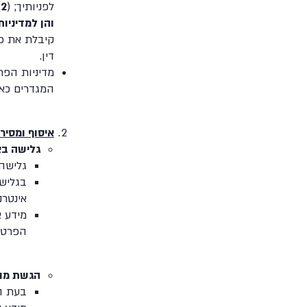
לפניותיך; (
2)
והן למדיניו
קיבלת את כל
דין.
מדיניות הפר
המגדרים כא
איסוף ומסיר
גלישה ב
גלישה
בגליש
אינטרנ
מידע א
הפרטיו
הגשת מו
בעת ה