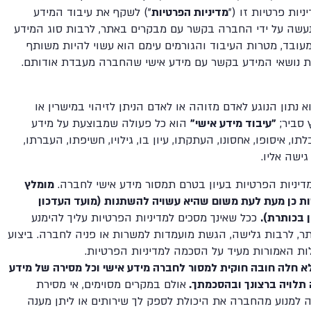
יות פרטיות זו ("
מדיניות הפרטיות
") לשקף את עיבוד המידע
עשה על ידי החברה בקשר עם מבקרים באתר, לרבות סוג המידע
עובד, מטרות העיבוד והגורמים עימם הוא עשוי להיות משותף
ות נושאי המידע בקשר עם מידע אישי שהחברה מעבדת אודותם.
 נתון הנוגע לאדם מזוהה או לאדם הניתן לזיהוי במישרין או
 סביר;
"עיבוד מידע אישי"
הוא כל פעולה שמבוצעת על מידע
תו, איסופו, אחסונו, העתקתו, עיון בו, גילויו, חשיפתו, העברתו,
גישה אליו.
דיניות הפרטיות בעיון בטרם תמסור מידע אישי לחברה.
מומלץ
ת כן מעת לעת משום שהיא עשויה להשתנות (מועד העדכון
ן בכותרת).
ככל שאינך מסכים למדיניות הפרטיות עליך להימנע
, לרבות גלישה, הגשת מועמדות למשרות או פניה לחברה. ביצוע
ות האמורות מעיד על הסכמה למדיניות הפרטיות.
הר: (1) לא חלה חובה חוקית למסור לחברה מידע אישי וכל מסירה של מידע
תלויה ברצונך ובהסכמתך.
אולם במקרים מסוימים, אי מסירת
 למנוע מהחברה את היכולת לספק לך שירותים או ליתן מענה