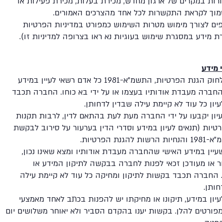
ות במקרים של ארגון מחדש, מכירת בעלות, מכירת פעילות או
סמוך לקראת התקשרות לכל אחד מהצרכים האמורים.
ים לצורך מימוש מטרות השימוש כמפורט במדיניות הפרטיות
רת מידע במסגרת שימוש בעוגיות נא ראו בצרופה למדיניות זו).
 מידע
בהתאם לחוק הגנת הפרטיות, התשמ"א-1981 כל אדם רשאי לעיין במידע
חברה מעבדת אודותיו בעצמו או על ידי בא כוחו. החברה תכבד
ון כל עוד לא קיימת עילה שבדין לדחותן.
יון יקבעו על ידי החברה מעת לעת בהתאם לדין, לרבות תקנות
טיות (תנאים לעיון במידע וסדרי הדין בערעור על סירוב לבקשת
ת להגנת הפרטיות.
עיין במידע האישי שהחברה מעבדת אודותיו ומצא שאינו נכון,
ר או מעודכן זכאי לפנות לחברה בבקשה לתיקון המידע או
 החברה תכבד בקשות לתיקון ומחיקה כל עוד לא קיימת עילה
חותן.
יון במידע, תיקונו או מחיקתו יש להפנות בכתב לאחד מאמצעי
ורטים להלן. בקשות יענו בהקדם הסביר ולא יאוחר משלושים יום