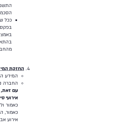
הסכמה 
ככל שה
בפקס א
באמצע
בהתאם 
מהחברה
החזקת המיד
המידע הא
החברה נו
עם זאת, 
אירועי סי
כאמור ול
כאמור, ה
אירוע אבט