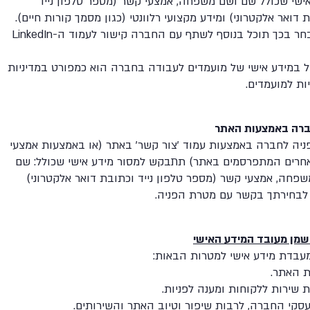
ישי שכולל שם ושם משפחה, אמצעי קשר (מספר טלפון נייד
 דואר אלקטרוני) ומידע מקצועי רלוונטי (כגון מסמך קורות חיים).
חר בכך תוכל בנוסף לשתף עם החברה קישור לעמוד ה-
LinkedIn
ל במידע אישי של מועמדים לעבודה בחברה הוא כמפורט במדיניות
ת למועמדים.
ברה באמצעות האתר
ניה לחברה באמצעות עמוד 'צור קשר' באתר (או באמצעות אמצעי
חרים המתפרסמים באתר) תתבקש למסור מידע אישי שכולל: שם
פחה, אמצעי קשר (מספר טלפון נייד וכתובת דואר אלקטרוני)
 לבחירתך בקשר עם מטרת הפניה.
מן מעובד המידע האישי
בדת מידע אישי למטרות הבאות:
 האתר.
שירות ללקוחות ומענה לפניות.
עסקי החברה, לרבות שיפור וטיוב האתר והשירותים.