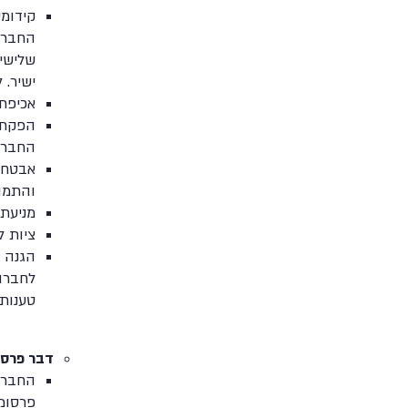
קידומי
החברה
שלישיי
ישיר. 
אכיפת 
הפקת ת
החברה
אבטחת 
והתמוד
מניעת 
ציות ל
הגנה ע
לחברה 
טענות 
דבר פרס
החברה