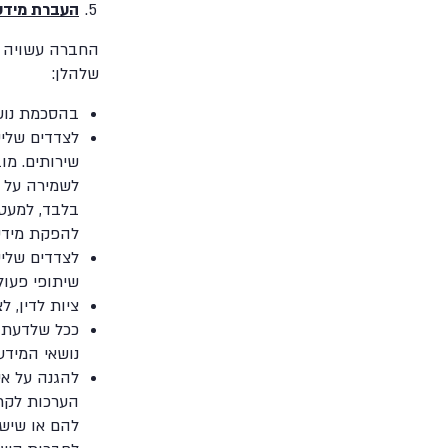
העברת מידע
החברה עשויה ל
שלהלן
:
בהסכמת נוש
לצדדים שלי
שירותים. מ
לשמירה על ס
בלבד, למעט 
להפקת מידע 
לצדדים שליש
שיתופי פעול
ציות לדין, 
ככל שלדעת ה
נושאי המידע,
להגנה על אי
הערכות לקרא
להם או שיש 