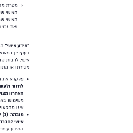
בְּתוֹכְנַת
מטרת מדינ
קוֹרֵא־מָסָךְ;
האישי שנ
לְחַץ
האישי שמ
Control-
ואת זכוי
F10
לִפְתִיחַת
"מידע אישי"
הוא
תַּפְרִיט
בעקיפין במאמץ
נְגִישׁוּת.
אישי, לרבות קבל
מסירתו או מתן 
נא קרא את מ
לחזור ולעשו
האחרון מצוי
משימוש באתר
איזו מהפעול
מוב
אישי לחברה 
המידע עשויה