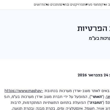
 ארדן
תחומי פעילות
פרוייקטים נבחרים
התכנים שלנו
דרושים
 הפרטיות
רכות בע"מ
20
באים לאתר משב-ארדן מערכות בכתובת
https://www.mashav-
ar
("
האתר
"), המופעל על ידי חברת משב ארדן מערכות בע"מ, ח.פ
51
החברה
") הפועלת בתחום התשתיות המתקדמות, לרבות
זוג אוויר, חשמל, אינסטלציה ומים, בקרת מבנה ובקרת תנועה.