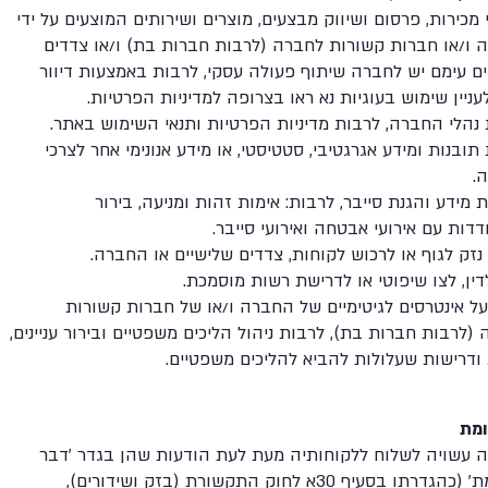
 מכירות, פרסום ושיווק מבצעים, מוצרים ושירותים המוצעים על ידי
 ו/או חברות קשורות לחברה (לרבות חברות בת) ו/או צדדים
ם עימם יש לחברה שיתוף פעולה עסקי, לרבות באמצעות דיוור
לעניין שימוש בעוגיות נא ראו בצרופה למדיניות הפרטיות.
נהלי החברה, לרבות מדיניות הפרטיות ותנאי השימוש באתר.
ובנות ומידע אגרגטיבי, סטטיסטי, או מידע אנונימי אחר לצרכי
.
מידע והגנת סייבר, לרבות: אימות זהות ומניעה, בירור
דות עם אירועי אבטחה ואירועי סייבר.
נזק לגוף או לרכוש לקוחות, צדדים שלישיים או החברה.
דין, לצו שיפוטי או לדרישת רשות מוסמכת.
ל אינטרסים לגיטימיים של החברה ו/או של חברות קשורות
(לרבות חברות בת), לרבות ניהול הליכים משפטיים ובירור עניינים,
ודרישות שעלולות להביא להליכים משפטיים.
ומת
 עשויה לשלוח ללקוחותיה מעת לעת הודעות שהן בגדר 'דבר
פרסומת' (כהגדרתו בסעיף 30א לחוק התקשורת (בזק ושידורים),