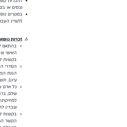
לחברות קשור
נכסים או ב
במקרים נוספ
(לעניין העב
זכויות נושאי
האישי שה
בקשות לעי
הסדרי הע
הגנת הפר
עיון), תשמ"א-1981 והנחיות הרשו
כל אדם ש
שלם, ברו
למחיקתו.
שבדין לד
בקשות לע
הקשר המפ