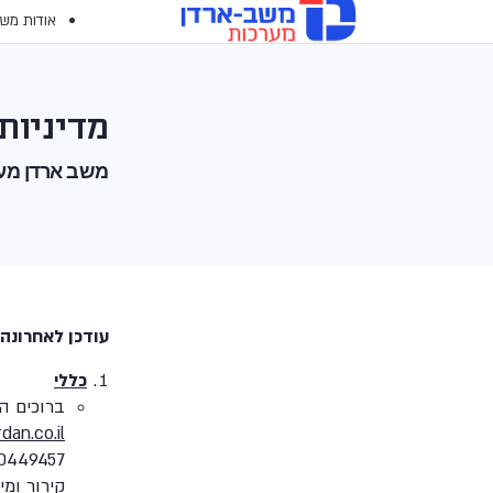
משב ארדן מערכות בע"מ
Ski
שִׂים
אודות משב
t
לֵב:
conten
בְּאֲתָר
זֶה
מֻפְעֶלֶת
מדיניות
מַעֲרֶכֶת
משב ארדן מע
נָגִישׁ
בִּקְלִיק
הַמְּסַיַּעַת
לִנְגִישׁוּת
הָאֲתָר.
לְחַץ
עודכן לאחרונה: 24 בפברואר 26
Control-
F11
כללי
לְהַתְאָמַת
ברוכים ה
הָאֲתָר
dan.co.il/
לְעִוְורִים
0449457 ("
הַמִּשְׁתַּמְּשִׁים
קירור ומי