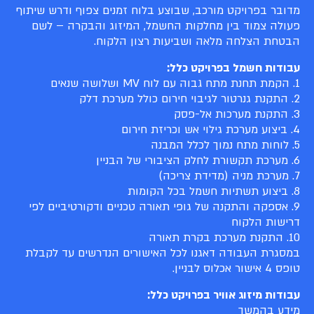
מדובר בפרויקט מורכב, שבוצע בלוח זמנים צפוף ודרש שיתוף
פעולה צמוד בין מחלקות החשמל, המיזוג והבקרה – לשם
הבטחת הצלחה מלאה ושביעות רצון הלקוח.
עבודות חשמל בפרויקט כלל:
1. הקמת תחנת מתח גבוה עם לוח MV ושלושה שנאים
2. התקנת גנרטור לגיבוי חירום כולל מערכת דלק
3. התקנת מערכות אל-פסק
4. ביצוע מערכת גילוי אש וכריזת חירום
5. לוחות מתח נמוך לכלל המבנה
6. מערכת תקשורת לחלק הציבורי של הבניין
7. מערכת מניה (מדידת צריכה)
8. ביצוע תשתיות חשמל בכל הקומות
9. אספקה והתקנה של גופי תאורה טכניים ודקורטיביים לפי
דרישות הלקוח
10. התקנת מערכת בקרת תאורה
במסגרת העבודה דאגנו לכל האישורים הנדרשים עד לקבלת
טופס 4 אישור אכלוס לבניין.
עבודות מיזוג אוויר בפרויקט כלל:
מידע בהמשך