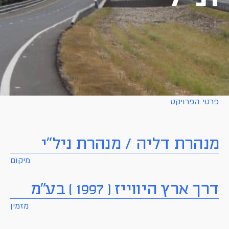
פרטי הפרויקט
מנהרת דליה / מנהרת ניל"י
מיקום
דרך ארץ היווייז ( 1997 ) בע"מ
מזמין